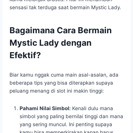
sensasi tak terduga saat bermain Mystic Lady.
Bagaimana Cara Bermain
Mystic Lady dengan
Efektif?
Biar kamu nggak cuma main asal-asalan, ada
beberapa tips yang bisa diterapkan supaya
peluang menang di slot ini makin tinggi:
Pahami Nilai Simbol:
Kenali dulu mana
simbol yang paling bernilai tinggi dan mana
yang sering muncul. Ini penting supaya
kamu bisa memperkirakan kapan harus