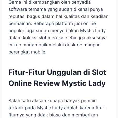
Game ini dikembangkan oleh penyedia
software ternama yang sudah dikenal punya
reputasi bagus dalam hal kualitas dan keadilan
permainan. Beberapa platform judi online
populer juga sudah menyediakan Mystic Lady
dalam koleksi slot mereka, sehingga aksesnya
cukup mudah baik melalui desktop maupun
perangkat mobile.
Fitur-Fitur Unggulan di Slot
Online Review Mystic Lady
Salah satu alasan kenapa banyak pemain
tertarik pada Mystic Lady adalah karena fitur-
fiturnya yang tidak biasa dan memberikan