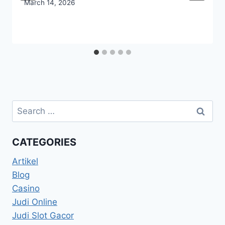
March 14, 2026
Search
for:
CATEGORIES
Artikel
Blog
Casino
Judi Online
Judi Slot Gacor