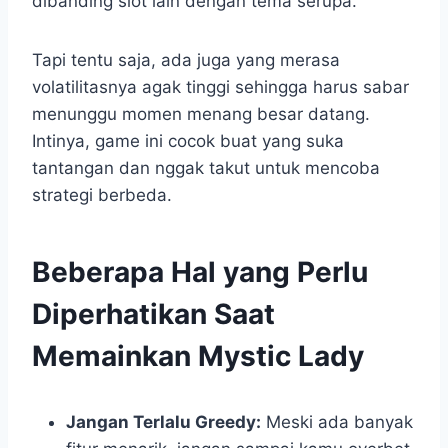
dibanding slot lain dengan tema serupa.
Tapi tentu saja, ada juga yang merasa
volatilitasnya agak tinggi sehingga harus sabar
menunggu momen menang besar datang.
Intinya, game ini cocok buat yang suka
tantangan dan nggak takut untuk mencoba
strategi berbeda.
Beberapa Hal yang Perlu
Diperhatikan Saat
Memainkan Mystic Lady
Jangan Terlalu Greedy:
Meski ada banyak