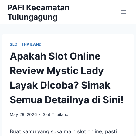
Skip
PAFI Kecamatan
to
Tulungagung
content
SLOT THAILAND
Apakah Slot Online
Review Mystic Lady
Layak Dicoba? Simak
Semua Detailnya di Sini!
May 29, 2026
Slot Thailand
Buat kamu yang suka main slot online, pasti