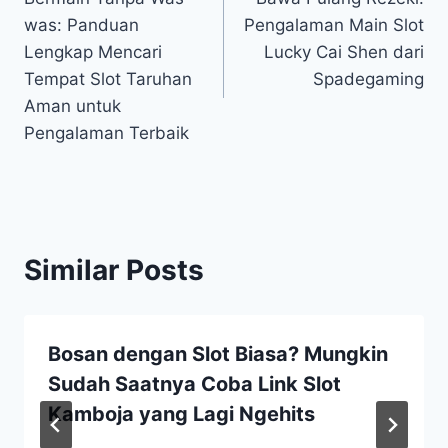
navigation
was: Panduan
Pengalaman Main Slot
Lengkap Mencari
Lucky Cai Shen dari
Tempat Slot Taruhan
Spadegaming
Aman untuk
Pengalaman Terbaik
Similar Posts
Bosan dengan Slot Biasa? Mungkin
Sudah Saatnya Coba Link Slot
Kamboja yang Lagi Ngehits