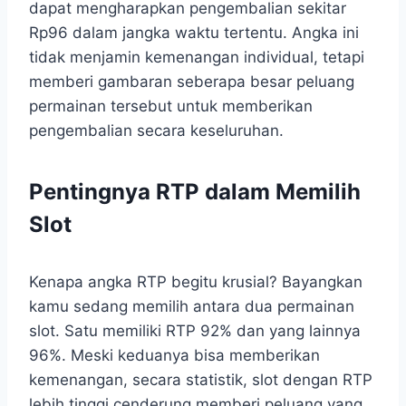
dapat mengharapkan pengembalian sekitar
Rp96 dalam jangka waktu tertentu. Angka ini
tidak menjamin kemenangan individual, tetapi
memberi gambaran seberapa besar peluang
permainan tersebut untuk memberikan
pengembalian secara keseluruhan.
Pentingnya RTP dalam Memilih
Slot
Kenapa angka RTP begitu krusial? Bayangkan
kamu sedang memilih antara dua permainan
slot. Satu memiliki RTP 92% dan yang lainnya
96%. Meski keduanya bisa memberikan
kemenangan, secara statistik, slot dengan RTP
lebih tinggi cenderung memberi peluang yang