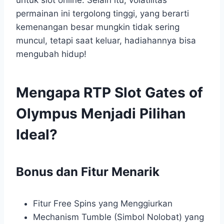
permainan ini tergolong tinggi, yang berarti
kemenangan besar mungkin tidak sering
muncul, tetapi saat keluar, hadiahannya bisa
mengubah hidup!
Mengapa RTP Slot Gates of
Olympus Menjadi Pilihan
Ideal?
Bonus dan Fitur Menarik
Fitur Free Spins yang Menggiurkan
Mechanism Tumble (Simbol Nolobat) yang