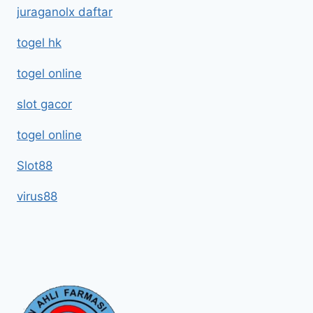
juraganolx daftar
togel hk
togel online
slot gacor
togel online
Slot88
virus88