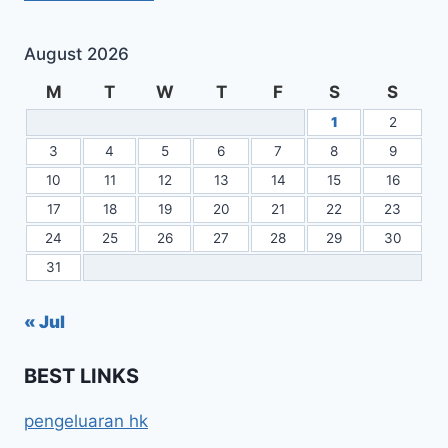
August 2026
M
T
W
T
F
S
S
1
2
3
4
5
6
7
8
9
10
11
12
13
14
15
16
17
18
19
20
21
22
23
24
25
26
27
28
29
30
31
« Jul
BEST LINKS
pengeluaran hk