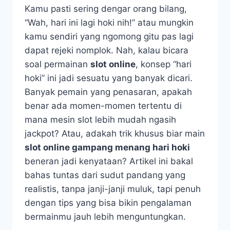
Kamu pasti sering dengar orang bilang,
“Wah, hari ini lagi hoki nih!” atau mungkin
kamu sendiri yang ngomong gitu pas lagi
dapat rejeki nomplok. Nah, kalau bicara
soal permainan
slot online
, konsep “hari
hoki” ini jadi sesuatu yang banyak dicari.
Banyak pemain yang penasaran, apakah
benar ada momen-momen tertentu di
mana mesin slot lebih mudah ngasih
jackpot? Atau, adakah trik khusus biar main
slot online gampang menang hari hoki
beneran jadi kenyataan? Artikel ini bakal
bahas tuntas dari sudut pandang yang
realistis, tanpa janji-janji muluk, tapi penuh
dengan tips yang bisa bikin pengalaman
bermainmu jauh lebih menguntungkan.