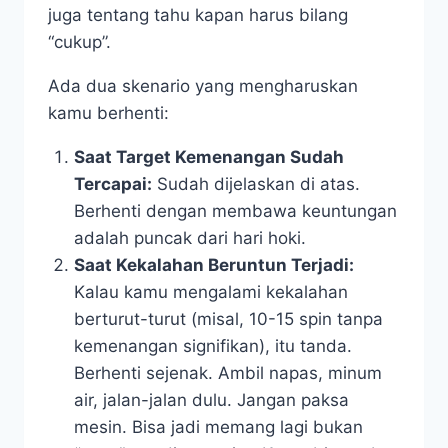
juga tentang tahu kapan harus bilang
“cukup”.
Ada dua skenario yang mengharuskan
kamu berhenti:
Saat Target Kemenangan Sudah
Tercapai:
Sudah dijelaskan di atas.
Berhenti dengan membawa keuntungan
adalah puncak dari hari hoki.
Saat Kekalahan Beruntun Terjadi:
Kalau kamu mengalami kekalahan
berturut-turut (misal, 10-15 spin tanpa
kemenangan signifikan), itu tanda.
Berhenti sejenak. Ambil napas, minum
air, jalan-jalan dulu. Jangan paksa
mesin. Bisa jadi memang lagi bukan