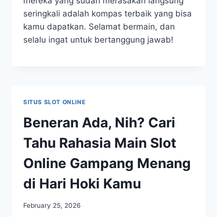
mereka yang sudah merasakan langsung
seringkali adalah kompas terbaik yang bisa
kamu dapatkan. Selamat bermain, dan
selalu ingat untuk bertanggung jawab!
SITUS SLOT ONLINE
Beneran Ada, Nih? Cari
Tahu Rahasia Main Slot
Online Gampang Menang
di Hari Hoki Kamu
February 25, 2026