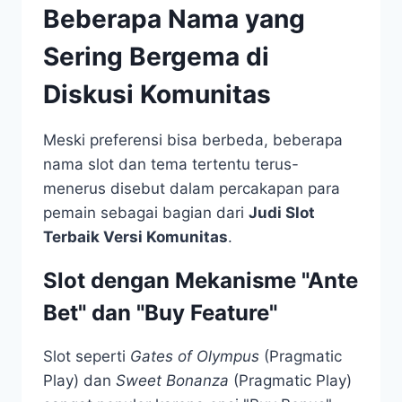
Beberapa Nama yang
Sering Bergema di
Diskusi Komunitas
Meski preferensi bisa berbeda, beberapa
nama slot dan tema tertentu terus-
menerus disebut dalam percakapan para
pemain sebagai bagian dari
Judi Slot
Terbaik Versi Komunitas
.
Slot dengan Mekanisme "Ante
Bet" dan "Buy Feature"
Slot seperti
Gates of Olympus
(Pragmatic
Play) dan
Sweet Bonanza
(Pragmatic Play)