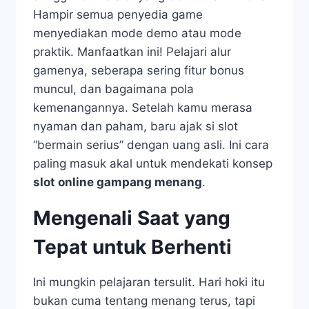
Hampir semua penyedia game
menyediakan mode demo atau mode
praktik. Manfaatkan ini! Pelajari alur
gamenya, seberapa sering fitur bonus
muncul, dan bagaimana pola
kemenangannya. Setelah kamu merasa
nyaman dan paham, baru ajak si slot
“bermain serius” dengan uang asli. Ini cara
paling masuk akal untuk mendekati konsep
slot online gampang menang
.
Mengenali Saat yang
Tepat untuk Berhenti
Ini mungkin pelajaran tersulit. Hari hoki itu
bukan cuma tentang menang terus, tapi