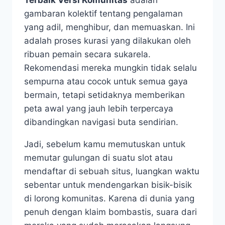
Terbaik Versi Komunitas
adalah
gambaran kolektif tentang pengalaman
yang adil, menghibur, dan memuaskan. Ini
adalah proses kurasi yang dilakukan oleh
ribuan pemain secara sukarela.
Rekomendasi mereka mungkin tidak selalu
sempurna atau cocok untuk semua gaya
bermain, tetapi setidaknya memberikan
peta awal yang jauh lebih terpercaya
dibandingkan navigasi buta sendirian.
Jadi, sebelum kamu memutuskan untuk
memutar gulungan di suatu slot atau
mendaftar di sebuah situs, luangkan waktu
sebentar untuk mendengarkan bisik-bisik
di lorong komunitas. Karena di dunia yang
penuh dengan klaim bombastis, suara dari