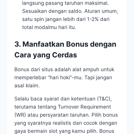
langsung pasang taruhan maksimal.
Sesuaikan dengan saldo. Aturan umum,
satu spin jangan lebih dari 1-2% dari
total modalmu hari itu.
3. Manfaatkan Bonus dengan
Cara yang Cerdas
Bonus dari situs adalah alat ampuh untuk
memperlebar “hari hoki”-mu. Tapi jangan
asal klaim.
Selalu baca syarat dan ketentuan (T&C),
terutama tentang Turnover Requirement
(WR) atau persyaratan taruhan. Pilih bonus
yang syaratnya realistis dan cocok dengan
gaya bermain slot yang kamu pilih. Bonus