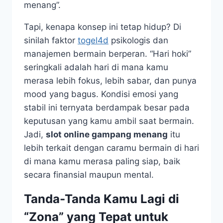
menang”.
Tapi, kenapa konsep ini tetap hidup? Di
sinilah faktor
togel4d
psikologis dan
manajemen bermain berperan. “Hari hoki”
seringkali adalah hari di mana kamu
merasa lebih fokus, lebih sabar, dan punya
mood yang bagus. Kondisi emosi yang
stabil ini ternyata berdampak besar pada
keputusan yang kamu ambil saat bermain.
Jadi,
slot online gampang menang
itu
lebih terkait dengan caramu bermain di hari
di mana kamu merasa paling siap, baik
secara finansial maupun mental.
Tanda-Tanda Kamu Lagi di
“Zona” yang Tepat untuk