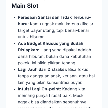
Main Slot
Perasaan Santai dan Tidak Terburu-
buru:
Kamu nggak main karena dikejar
target bayar utang, tapi benar-benar
untuk hiburan.
Ada Budget Khusus yang Sudah
Disiapkan:
Uang yang dipakai adalah
dana hiburan, bukan dana kebutuhan
pokok. Ini bikin pikiran tenang.
Lagi Jauh dari Distraksi:
Bisa fokus
tanpa gangguan anak, kerjaan, atau hal
lain yang bikin konsentrasi buyar.
Intuisi Lagi On-point:
Kadang kita
memang punya firasat baik. Meski
nggak bisa diandalkan sepenuhnya,