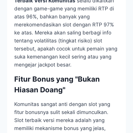
Terbaik Versi Komunitas
selalu dikaitkan
dengan game-game yang memiliki RTP di
atas 96%, bahkan banyak yang
merekomendasikan slot dengan RTP 97%
ke atas. Mereka akan saling berbagi info
tentang volatilitas (tingkat risiko) slot
tersebut, apakah cocok untuk pemain yang
suka kemenangan kecil sering atau yang
mengejar jackpot besar.
Fitur Bonus yang "Bukan
Hiasan Doang"
Komunitas sangat anti dengan slot yang
fitur bonusnya sulit sekali dimunculkan.
Slot terbaik versi mereka adalah yang
memiliki mekanisme bonus yang jelas,