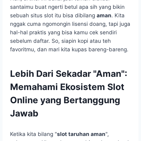
santaimu buat ngerti betul apa sih yang bikin
sebuah situs slot itu bisa dibilang
aman
. Kita
nggak cuma ngomongin lisensi doang, tapi juga
hal-hal praktis yang bisa kamu cek sendiri
sebelum daftar. So, siapin kopi atau teh
favoritmu, dan mari kita kupas bareng-bareng.
Lebih Dari Sekadar "Aman":
Memahami Ekosistem Slot
Online yang Bertanggung
Jawab
Ketika kita bilang "
slot taruhan aman
",