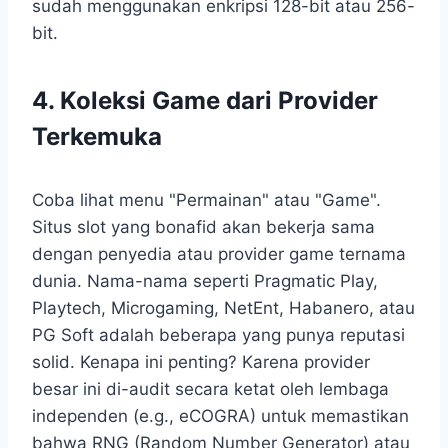
sudah menggunakan enkripsi 128-bit atau 256-
bit.
4. Koleksi Game dari Provider
Terkemuka
Coba lihat menu "Permainan" atau "Game".
Situs slot yang bonafid akan bekerja sama
dengan penyedia atau provider game ternama
dunia. Nama-nama seperti Pragmatic Play,
Playtech, Microgaming, NetEnt, Habanero, atau
PG Soft adalah beberapa yang punya reputasi
solid. Kenapa ini penting? Karena provider
besar ini di-audit secara ketat oleh lembaga
independen (e.g., eCOGRA) untuk memastikan
bahwa RNG (Random Number Generator) atau