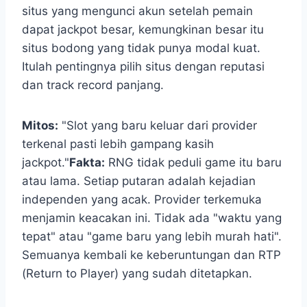
situs yang mengunci akun setelah pemain
dapat jackpot besar, kemungkinan besar itu
situs bodong yang tidak punya modal kuat.
Itulah pentingnya pilih situs dengan reputasi
dan track record panjang.
Mitos:
"Slot yang baru keluar dari provider
terkenal pasti lebih gampang kasih
jackpot."
Fakta:
RNG tidak peduli game itu baru
atau lama. Setiap putaran adalah kejadian
independen yang acak. Provider terkemuka
menjamin keacakan ini. Tidak ada "waktu yang
tepat" atau "game baru yang lebih murah hati".
Semuanya kembali ke keberuntungan dan RTP
(Return to Player) yang sudah ditetapkan.