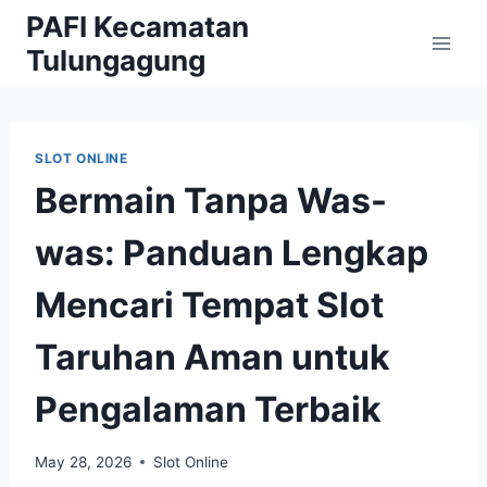
Skip
PAFI Kecamatan
to
Tulungagung
content
SLOT ONLINE
Bermain Tanpa Was-
was: Panduan Lengkap
Mencari Tempat Slot
Taruhan Aman untuk
Pengalaman Terbaik
May 28, 2026
Slot Online