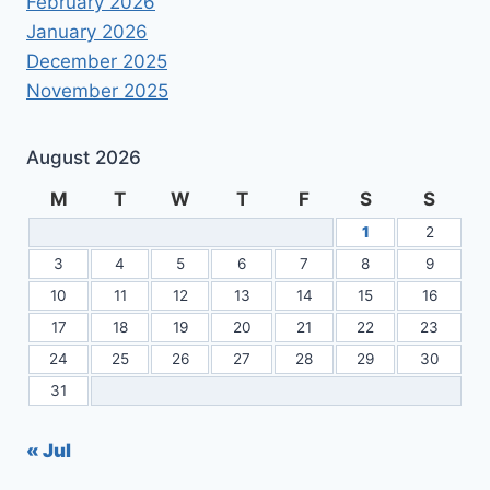
February 2026
January 2026
December 2025
November 2025
August 2026
M
T
W
T
F
S
S
1
2
3
4
5
6
7
8
9
10
11
12
13
14
15
16
17
18
19
20
21
22
23
24
25
26
27
28
29
30
31
« Jul