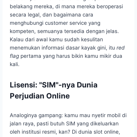
belakang mereka, di mana mereka beroperasi
secara legal, dan bagaimana cara
menghubungi customer service yang
kompeten, semuanya tersedia dengan jelas.
Kalau dari awal kamu sudah kesulitan
menemukan informasi dasar kayak gini, itu
red
flag
pertama yang harus bikin kamu mikir dua
kali.
Lisensi: "SIM"-nya Dunia
Perjudian Online
Analoginya gampang: kamu mau nyetir mobil di
jalan raya, pasti butuh SIM yang dikeluarkan
oleh institusi resmi, kan? Di dunia slot online,