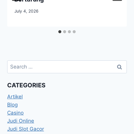
July 4, 2026
Search
for:
CATEGORIES
Artikel
Blog
Casino
Judi Online
Judi Slot Gacor