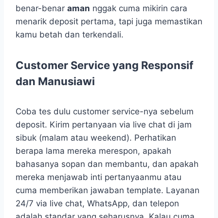
benar-benar
aman
nggak cuma mikirin cara
menarik deposit pertama, tapi juga memastikan
kamu betah dan terkendali.
Customer Service yang Responsif
dan Manusiawi
Coba tes dulu customer service-nya sebelum
deposit. Kirim pertanyaan via live chat di jam
sibuk (malam atau weekend). Perhatikan
berapa lama mereka merespon, apakah
bahasanya sopan dan membantu, dan apakah
mereka menjawab inti pertanyaanmu atau
cuma memberikan jawaban template. Layanan
24/7 via live chat, WhatsApp, dan telepon
adalah standar yang seharusnya. Kalau cuma