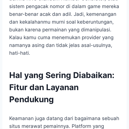
sistem pengacak nomor di dalam game mereka
benar-benar acak dan adil. Jadi, kemenangan
dan kekalahanmu murni soal keberuntungan,
bukan karena permainan yang dimanipulasi.
Kalau kamu cuma menemukan provider yang
namanya asing dan tidak jelas asal-usulnya,
hati-hati.
Hal yang Sering Diabaikan:
Fitur dan Layanan
Pendukung
Keamanan juga datang dari bagaimana sebuah
situs merawat pemainnya. Platform yang