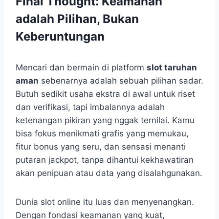
Final Thought: Keamanan
adalah Pilihan, Bukan
Keberuntungan
Mencari dan bermain di platform
slot taruhan
aman
sebenarnya adalah sebuah pilihan sadar.
Butuh sedikit usaha ekstra di awal untuk riset
dan verifikasi, tapi imbalannya adalah
ketenangan pikiran yang nggak ternilai. Kamu
bisa fokus menikmati grafis yang memukau,
fitur bonus yang seru, dan sensasi menanti
putaran jackpot, tanpa dihantui kekhawatiran
akan penipuan atau data yang disalahgunakan.
Dunia slot online itu luas dan menyenangkan.
Dengan fondasi keamanan yang kuat,