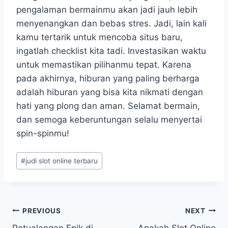
pengalaman bermainmu akan jadi jauh lebih
menyenangkan dan bebas stres. Jadi, lain kali
kamu tertarik untuk mencoba situs baru,
ingatlah checklist kita tadi. Investasikan waktu
untuk memastikan pilihanmu tepat. Karena
pada akhirnya, hiburan yang paling berharga
adalah hiburan yang bisa kita nikmati dengan
hati yang plong dan aman. Selamat bermain,
dan semoga keberuntungan selalu menyertai
spin-spinmu!
Post
#
judi slot online terbaru
Tags:
Post
PREVIOUS
NEXT