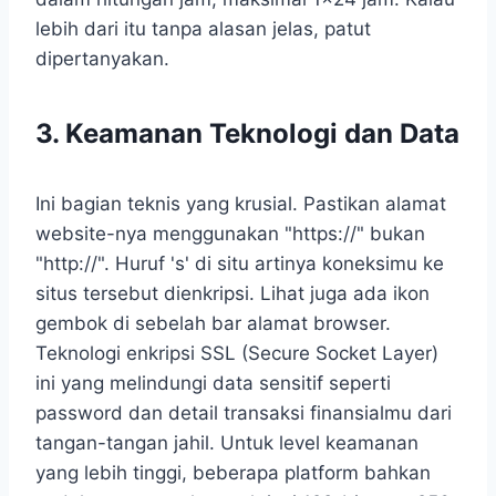
lebih dari itu tanpa alasan jelas, patut
dipertanyakan.
3. Keamanan Teknologi dan Data
Ini bagian teknis yang krusial. Pastikan alamat
website-nya menggunakan "https://" bukan
"http://". Huruf 's' di situ artinya koneksimu ke
situs tersebut dienkripsi. Lihat juga ada ikon
gembok di sebelah bar alamat browser.
Teknologi enkripsi SSL (Secure Socket Layer)
ini yang melindungi data sensitif seperti
password dan detail transaksi finansialmu dari
tangan-tangan jahil. Untuk level keamanan
yang lebih tinggi, beberapa platform bahkan