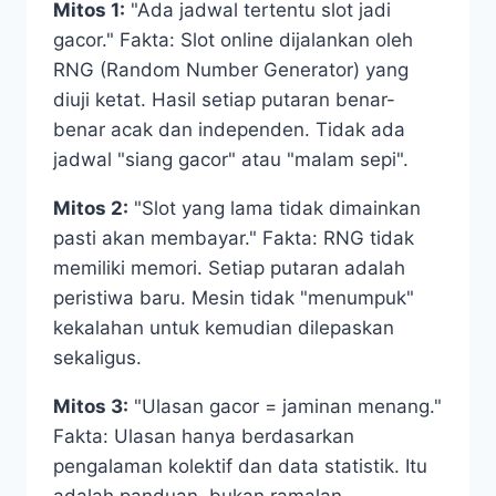
Mitos 1:
"Ada jadwal tertentu slot jadi
gacor." Fakta: Slot online dijalankan oleh
RNG (Random Number Generator) yang
diuji ketat. Hasil setiap putaran benar-
benar acak dan independen. Tidak ada
jadwal "siang gacor" atau "malam sepi".
Mitos 2:
"Slot yang lama tidak dimainkan
pasti akan membayar." Fakta: RNG tidak
memiliki memori. Setiap putaran adalah
peristiwa baru. Mesin tidak "menumpuk"
kekalahan untuk kemudian dilepaskan
sekaligus.
Mitos 3:
"Ulasan gacor = jaminan menang."
Fakta: Ulasan hanya berdasarkan
pengalaman kolektif dan data statistik. Itu
adalah panduan, bukan ramalan.