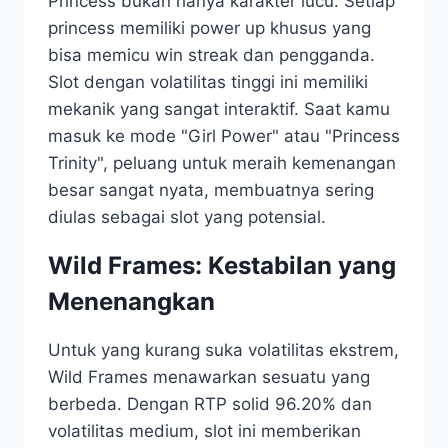
Princess bukan hanya karakter lucu. Setiap
princess memiliki power up khusus yang
bisa memicu win streak dan pengganda.
Slot dengan volatilitas tinggi ini memiliki
mekanik yang sangat interaktif. Saat kamu
masuk ke mode "Girl Power" atau "Princess
Trinity", peluang untuk meraih kemenangan
besar sangat nyata, membuatnya sering
diulas sebagai slot yang potensial.
Wild Frames: Kestabilan yang
Menenangkan
Untuk yang kurang suka volatilitas ekstrem,
Wild Frames menawarkan sesuatu yang
berbeda. Dengan RTP solid 96.20% dan
volatilitas medium, slot ini memberikan