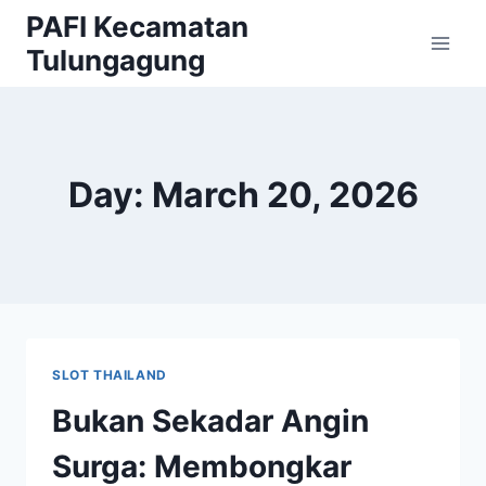
Skip
PAFI Kecamatan
to
Tulungagung
content
Day: March 20, 2026
SLOT THAILAND
Bukan Sekadar Angin
Surga: Membongkar