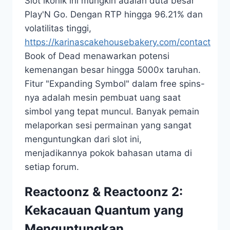
Slot ikonik ini mungkin adalah duta besar
Play'N Go. Dengan RTP hingga 96.21% dan
volatilitas tinggi,
https://karinascakehousebakery.com/contact
Book of Dead menawarkan potensi
kemenangan besar hingga 5000x taruhan.
Fitur "Expanding Symbol" dalam free spins-
nya adalah mesin pembuat uang saat
simbol yang tepat muncul. Banyak pemain
melaporkan sesi permainan yang sangat
menguntungkan dari slot ini,
menjadikannya pokok bahasan utama di
setiap forum.
Reactoonz & Reactoonz 2:
Kekacauan Quantum yang
Menguntungkan