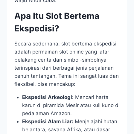
wajib Anda coba.
Apa Itu Slot Bertema
Ekspedisi?
Secara sederhana, slot bertema ekspedisi
adalah permainan slot online yang latar
belakang cerita dan simbol-simbolnya
terinspirasi dari berbagai jenis perjalanan
penuh tantangan. Tema ini sangat luas dan
fleksibel, bisa mencakup:
Ekspedisi Arkeologi:
Mencari harta
karun di piramida Mesir atau kuil kuno di
pedalaman Amazon.
Ekspedisi Alam Liar:
Menjelajahi hutan
belantara, savana Afrika, atau dasar