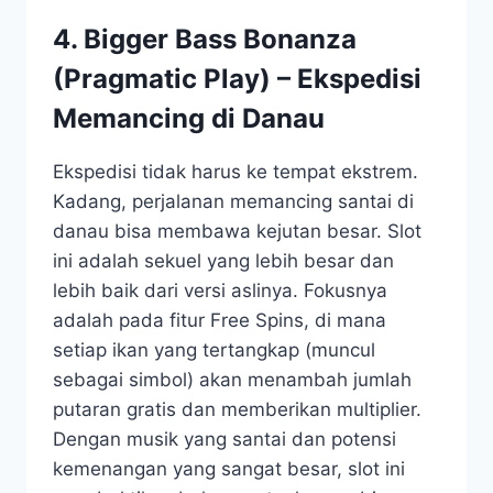
4. Bigger Bass Bonanza
(Pragmatic Play) – Ekspedisi
Memancing di Danau
Ekspedisi tidak harus ke tempat ekstrem.
Kadang, perjalanan memancing santai di
danau bisa membawa kejutan besar. Slot
ini adalah sekuel yang lebih besar dan
lebih baik dari versi aslinya. Fokusnya
adalah pada fitur Free Spins, di mana
setiap ikan yang tertangkap (muncul
sebagai simbol) akan menambah jumlah
putaran gratis dan memberikan multiplier.
Dengan musik yang santai dan potensi
kemenangan yang sangat besar, slot ini