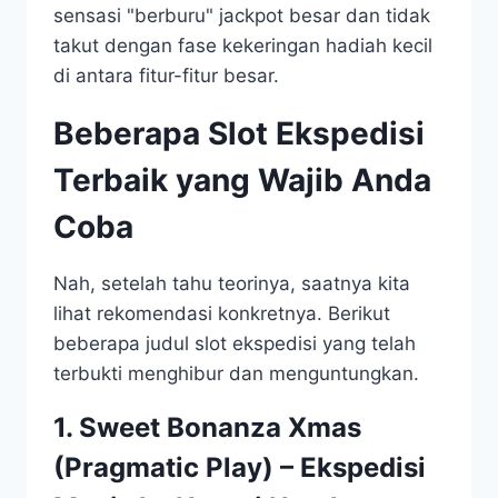
sensasi "berburu" jackpot besar dan tidak
takut dengan fase kekeringan hadiah kecil
di antara fitur-fitur besar.
Beberapa Slot Ekspedisi
Terbaik yang Wajib Anda
Coba
Nah, setelah tahu teorinya, saatnya kita
lihat rekomendasi konkretnya. Berikut
beberapa judul slot ekspedisi yang telah
terbukti menghibur dan menguntungkan.
1. Sweet Bonanza Xmas
(Pragmatic Play) – Ekspedisi