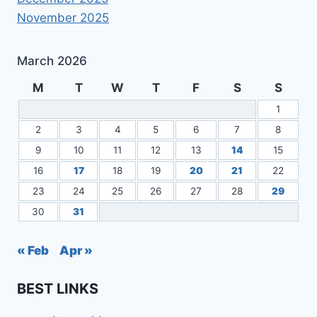
November 2025
March 2026
M
T
W
T
F
S
S
1
2
3
4
5
6
7
8
9
10
11
12
13
14
15
16
17
18
19
20
21
22
23
24
25
26
27
28
29
30
31
« Feb
Apr »
BEST LINKS