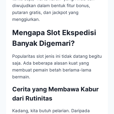
diwujudkan dalam bentuk fitur bonus,
putaran gratis, dan jackpot yang
menggiurkan.
Mengapa Slot Ekspedisi
Banyak Digemari?
Popularitas slot jenis ini tidak datang begitu
saja. Ada beberapa alasan kuat yang
membuat pemain betah berlama-lama
bermain.
Cerita yang Membawa Kabur
dari Rutinitas
Kadang, kita butuh pelarian. Daripada