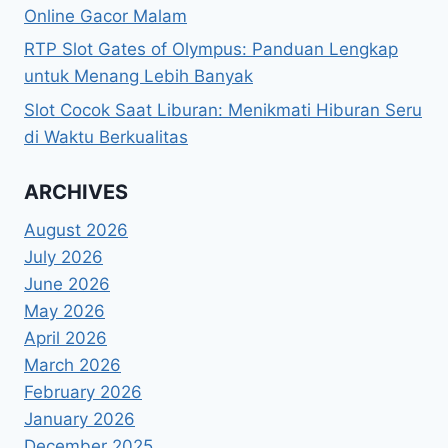
Online Gacor Malam
RTP Slot Gates of Olympus: Panduan Lengkap
untuk Menang Lebih Banyak
Slot Cocok Saat Liburan: Menikmati Hiburan Seru
di Waktu Berkualitas
ARCHIVES
August 2026
July 2026
June 2026
May 2026
April 2026
March 2026
February 2026
January 2026
December 2025