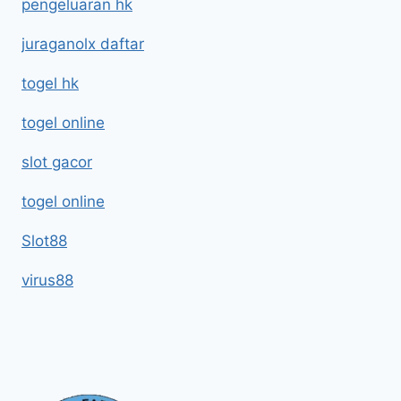
pengeluaran hk
juraganolx daftar
togel hk
togel online
slot gacor
togel online
Slot88
virus88