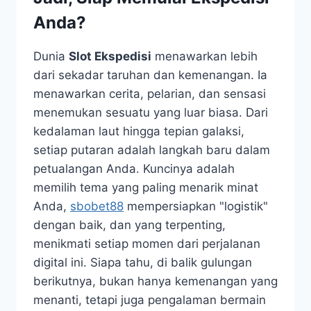
Anda?
Dunia
Slot Ekspedisi
menawarkan lebih
dari sekadar taruhan dan kemenangan. Ia
menawarkan cerita, pelarian, dan sensasi
menemukan sesuatu yang luar biasa. Dari
kedalaman laut hingga tepian galaksi,
setiap putaran adalah langkah baru dalam
petualangan Anda. Kuncinya adalah
memilih tema yang paling menarik minat
Anda,
sbobet88
mempersiapkan "logistik"
dengan baik, dan yang terpenting,
menikmati setiap momen dari perjalanan
digital ini. Siapa tahu, di balik gulungan
berikutnya, bukan hanya kemenangan yang
menanti, tetapi juga pengalaman bermain