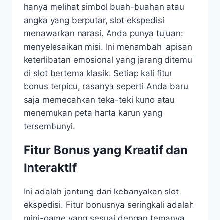
hanya melihat simbol buah-buahan atau
angka yang berputar, slot ekspedisi
menawarkan narasi. Anda punya tujuan:
menyelesaikan misi. Ini menambah lapisan
keterlibatan emosional yang jarang ditemui
di slot bertema klasik. Setiap kali fitur
bonus terpicu, rasanya seperti Anda baru
saja memecahkan teka-teki kuno atau
menemukan peta harta karun yang
tersembunyi.
Fitur Bonus yang Kreatif dan
Interaktif
Ini adalah jantung dari kebanyakan slot
ekspedisi. Fitur bonusnya seringkali adalah
mini-game yang sesuai dengan temanya.