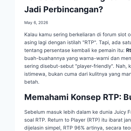
Jadi Perbincangan?
May 6, 2026
Kalau kamu sering berkeliaran di forum slot 
asing lagi dengan istilah "RTP". Tapi, ada 
tentang persentase kembali ke pemain itu:
Rt
buah-buahannya yang warna-warni dan mengg
sering disebut-sebut "player-friendly". Nah, k
istimewa, bukan cuma dari kulitnya yang mani
betah.
Memahami Konsep RTP: Bu
Sebelum masuk lebih dalam ke dunia Juicy Fru
soal RTP. Return to Player (RTP) itu ibarat ja
dijelasin simpel, RTP 96% artinya, secara te