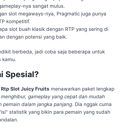
gameplay-nya sangat mulus.
gan slot megaways-nya, Pragmatic juga punya
P kompetitif.
pa slot buah klasik dengan RTP yang sering di
n dengan potensi yang baik.
edikit berbeda, jadi coba saja beberapa untuk
a kamu.
ni Spesial?
.
Rtp Slot Juicy Fruits
menawarkan paket lengkap
 menghibur, gameplay yang cepat dan mudah
n pemain dalam jangka panjang
. Dia nggak cuma
si" statistik yang bikin para pemain yang sudah
andalan.