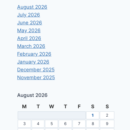
August 2026
July 2026
June 2026
May 2026
April 2026
March 2026
February 2026
January 2026
December 2025
November 2025
August 2026
M
T
W
T
F
S
S
1
2
3
4
5
6
7
8
9