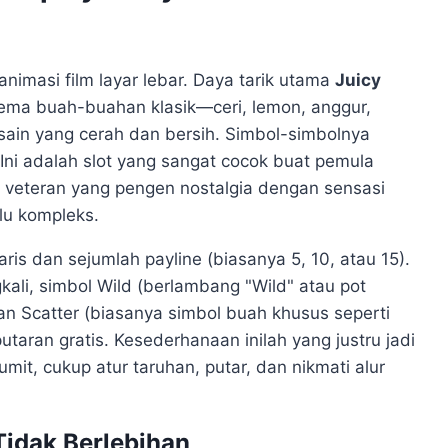
nimasi film layar lebar. Daya tarik utama
Juicy
ema buah-buahan klasik—ceri, lemon, anggur,
ain yang cerah dan bersih. Simbol-simbolnya
 Ini adalah slot yang sangat cocok buat pemula
 veteran yang pengen nostalgia dengan sensasi
lalu kompleks.
is dan sejumlah payline (biasanya 5, 10, atau 15).
kali, simbol Wild (berlambang "Wild" atau pot
an Scatter (biasanya simbol buah khusus seperti
taran gratis. Kesederhanaan inilah yang justru jadi
umit, cukup atur taruhan, putar, dan nikmati alur
Tidak Berlebihan