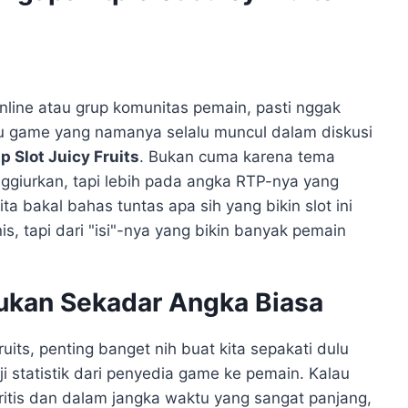
online atau grup komunitas pemain, pasti nggak
satu game yang namanya selalu muncul dalam diskusi
p Slot Juicy Fruits
. Bukan cuma karena tema
iurkan, tapi lebih pada angka RTP-nya yang
ita bakal bahas tuntas apa sih yang bikin slot ini
s, tapi dari "isi"-nya yang bikin banyak pemain
kan Sekadar Angka Biasa
its, penting banget nih buat kita sepakati dulu
nji statistik dari penyedia game ke pemain. Kalau
oritis dan dalam jangka waktu yang sangat panjang,