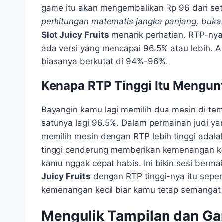
game itu akan mengembalikan Rp 96 dari set
perhitungan matematis jangka panjang, buka
Slot Juicy Fruits
menarik perhatian. RTP-nya 
ada versi yang mencapai 96.5% atau lebih. An
biasanya berkutat di 94%-96%.
Kenapa RTP Tinggi Itu Mengu
Bayangin kamu lagi memilih dua mesin di t
satunya lagi 96.5%. Dalam permainan judi y
memilih mesin dengan RTP lebih tinggi adala
tinggi cenderung memberikan kemenangan kec
kamu nggak cepat habis. Ini bikin sesi bermai
Juicy Fruits
dengan RTP tinggi-nya itu sepert
kemenangan kecil biar kamu tetap semangat
Mengulik Tampilan dan Gam