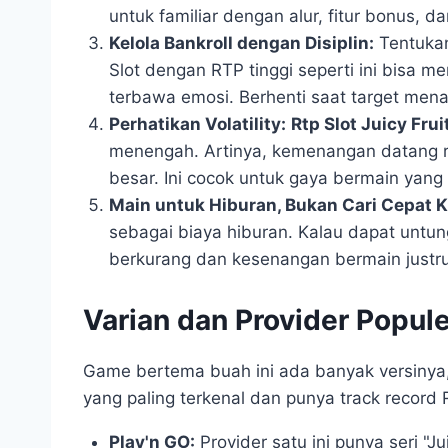
untuk familiar dengan alur, fitur bonus, 
Kelola Bankroll dengan Disiplin:
Tentukan
Slot dengan RTP tinggi seperti ini bisa m
terbawa emosi. Berhenti saat target mena
Perhatikan Volatility:
Rtp Slot Juicy Frui
menengah. Artinya, kemenangan datang rel
besar. Ini cocok untuk gaya bermain yan
Main untuk Hiburan, Bukan Cari Cepat K
sebagai biaya hiburan. Kalau dapat untun
berkurang dan kesenangan bermain justru 
Varian dan Provider Popule
Game bertema buah ini ada banyak versinya,
yang paling terkenal dan punya track record 
Play'n GO:
Provider satu ini punya seri "J