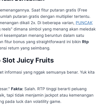
menangannya. Saat fitur putaran gratis (Free
umlah putaran gratis dengan multiplier tertentu.
menangan dikali 2x. Di beberapa varian,
PUNCAK
ng reels" dimana simbol yang menang akan meledak
beri kesempatan menang beruntun dalam satu
n fitur bonus yang straightforward ini bikin
Rtp
ensi return yang seimbang.
 Slot Juicy Fruits
et informasi yang nggak semuanya benar. Yuk kita
esar."
Fakta:
Salah. RTP tinggi berarti peluang
baik, tapi tidak menjamin jackpot atau kemenangan
 pada luck dan volatility game.