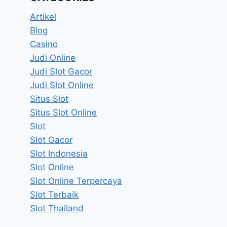
Artikel
Blog
Casino
Judi Online
Judi Slot Gacor
Judi Slot Online
Situs Slot
Situs Slot Online
Slot
Slot Gacor
Slot Indonesia
Slot Online
Slot Online Terpercaya
Slot Terbaik
Slot Thailand