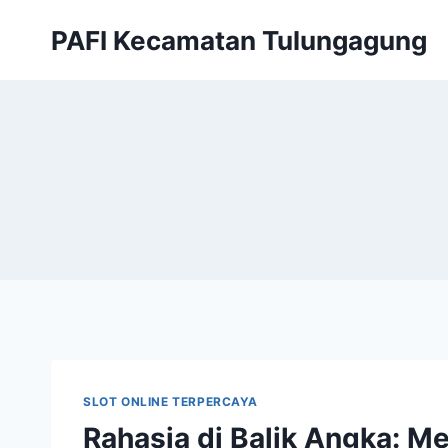
Skip
PAFI Kecamatan Tulungagung
to
content
SLOT ONLINE TERPERCAYA
Rahasia di Balik Angka: Me