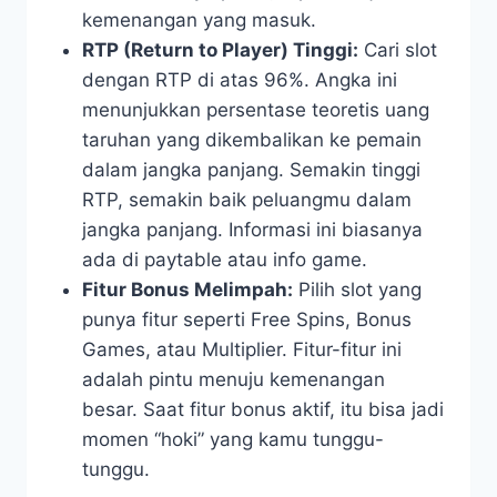
kemenangan yang masuk.
RTP (Return to Player) Tinggi:
Cari slot
dengan RTP di atas 96%. Angka ini
menunjukkan persentase teoretis uang
taruhan yang dikembalikan ke pemain
dalam jangka panjang. Semakin tinggi
RTP, semakin baik peluangmu dalam
jangka panjang. Informasi ini biasanya
ada di paytable atau info game.
Fitur Bonus Melimpah:
Pilih slot yang
punya fitur seperti Free Spins, Bonus
Games, atau Multiplier. Fitur-fitur ini
adalah pintu menuju kemenangan
besar. Saat fitur bonus aktif, itu bisa jadi
momen “hoki” yang kamu tunggu-
tunggu.