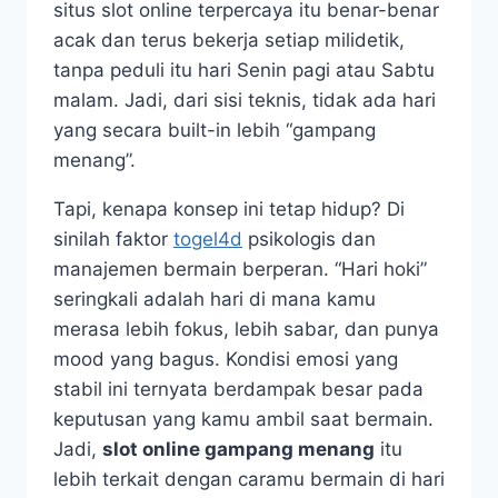
situs slot online terpercaya itu benar-benar
acak dan terus bekerja setiap milidetik,
tanpa peduli itu hari Senin pagi atau Sabtu
malam. Jadi, dari sisi teknis, tidak ada hari
yang secara built-in lebih “gampang
menang”.
Tapi, kenapa konsep ini tetap hidup? Di
sinilah faktor
togel4d
psikologis dan
manajemen bermain berperan. “Hari hoki”
seringkali adalah hari di mana kamu
merasa lebih fokus, lebih sabar, dan punya
mood yang bagus. Kondisi emosi yang
stabil ini ternyata berdampak besar pada
keputusan yang kamu ambil saat bermain.
Jadi,
slot online gampang menang
itu
lebih terkait dengan caramu bermain di hari