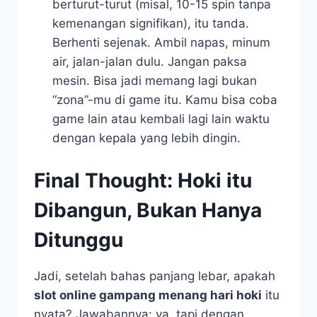
berturut-turut (misal, 10-15 spin tanpa
kemenangan signifikan), itu tanda.
Berhenti sejenak. Ambil napas, minum
air, jalan-jalan dulu. Jangan paksa
mesin. Bisa jadi memang lagi bukan
“zona”-mu di game itu. Kamu bisa coba
game lain atau kembali lagi lain waktu
dengan kepala yang lebih dingin.
Final Thought: Hoki itu
Dibangun, Bukan Hanya
Ditunggu
Jadi, setelah bahas panjang lebar, apakah
slot online gampang menang hari hoki
itu
nyata? Jawabannya: ya, tapi dengan