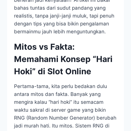
beneran jadi kenyataan? Artikel ini bakal
bahas tuntas dari sudut pandang yang
realistis, tanpa janji-janji muluk, tapi penuh
dengan tips yang bisa bikin pengalaman
bermainmu jauh lebih menguntungkan.
Mitos vs Fakta:
Memahami Konsep “Hari
Hoki” di Slot Online
Pertama-tama, kita perlu bedakan dulu
antara mitos dan fakta. Banyak yang
mengira kalau “hari hoki” itu semacam
waktu sakral di server game yang bikin
RNG (Random Number Generator) berubah
jadi murah hati. Itu mitos. Sistem RNG di