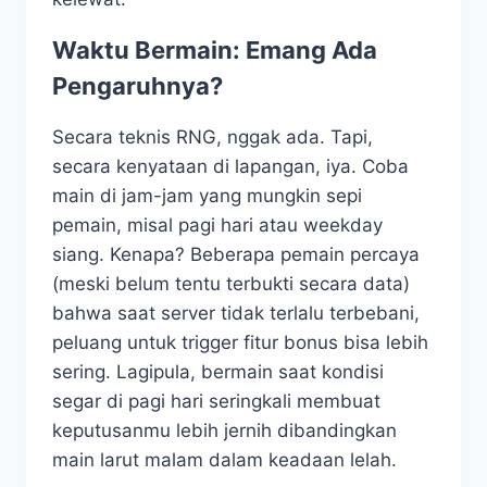
Waktu Bermain: Emang Ada
Pengaruhnya?
Secara teknis RNG, nggak ada. Tapi,
secara kenyataan di lapangan, iya. Coba
main di jam-jam yang mungkin sepi
pemain, misal pagi hari atau weekday
siang. Kenapa? Beberapa pemain percaya
(meski belum tentu terbukti secara data)
bahwa saat server tidak terlalu terbebani,
peluang untuk trigger fitur bonus bisa lebih
sering. Lagipula, bermain saat kondisi
segar di pagi hari seringkali membuat
keputusanmu lebih jernih dibandingkan
main larut malam dalam keadaan lelah.