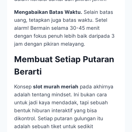
Mengabaikan Batas Waktu.
Selain batas
uang, tetapkan juga batas waktu. Setel
alarm! Bermain selama 30-45 menit
dengan fokus penuh lebih baik daripada 3
jam dengan pikiran melayang.
Membuat Setiap Putaran
Berarti
Konsep
slot murah meriah
pada akhirnya
adalah tentang mindset. Ini bukan cara
untuk jadi kaya mendadak, tapi sebuah
bentuk hiburan interaktif yang bisa
dikontrol. Setiap putaran gulungan itu
adalah sebuah tiket untuk sedikit