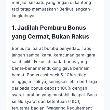
menjadi sesuatu yang ringan di kantong
tapi tetap memuaskan? Berikut langkah-
langkahnya.
1. Jadilah Pemburu Bonus
yang Cermat, Bukan Rakus
Bonus itu ibarat bumbu penyedap. Tapi,
jangan sampai kamu keracunan gara-gara
salah pilih. Fokuslah pada bonus yang
benar-benar mendukung gaya bermain
hemat. Bonus cashback 5-10% setiap
minggu, misalnya, seringkali lebih berharga
daripada bonus deposit 100% dengan
syarat taruhan yang mustahil dicapai. Baca
selalu syarat dan ketentuan (T&C),
terutama bagian “Wagering Requirement”