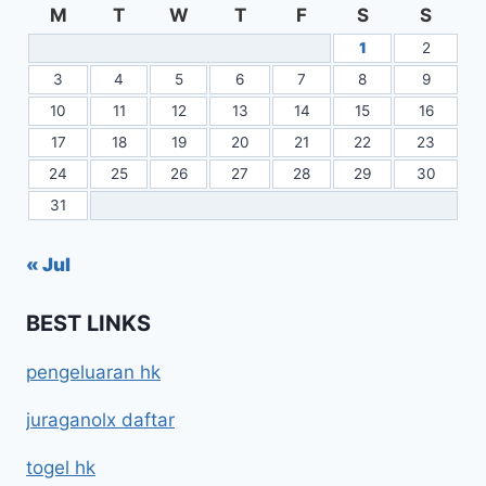
M
T
W
T
F
S
S
1
2
3
4
5
6
7
8
9
10
11
12
13
14
15
16
17
18
19
20
21
22
23
24
25
26
27
28
29
30
31
« Jul
BEST LINKS
pengeluaran hk
juraganolx daftar
togel hk