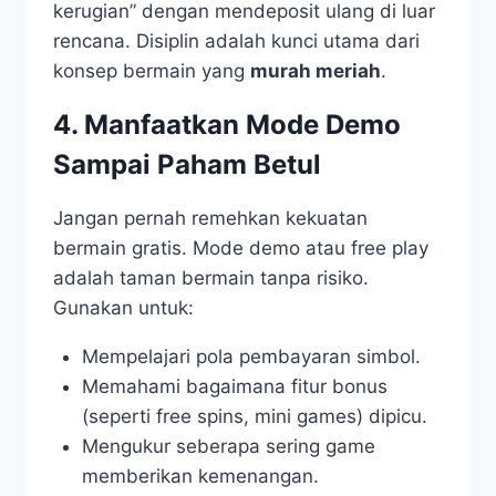
kerugian” dengan mendeposit ulang di luar
rencana. Disiplin adalah kunci utama dari
konsep bermain yang
murah meriah
.
4. Manfaatkan Mode Demo
Sampai Paham Betul
Jangan pernah remehkan kekuatan
bermain gratis. Mode demo atau free play
adalah taman bermain tanpa risiko.
Gunakan untuk:
Mempelajari pola pembayaran simbol.
Memahami bagaimana fitur bonus
(seperti free spins, mini games) dipicu.
Mengukur seberapa sering game
memberikan kemenangan.