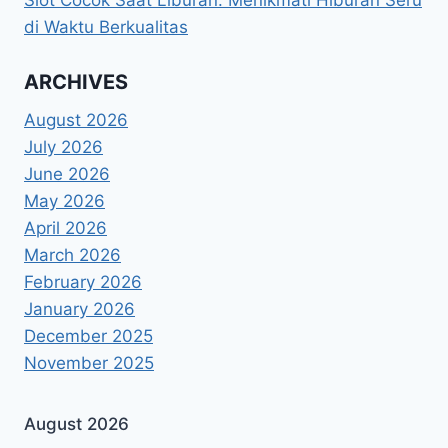
Slot Cocok Saat Liburan: Menikmati Hiburan Seru
di Waktu Berkualitas
ARCHIVES
August 2026
July 2026
June 2026
May 2026
April 2026
March 2026
February 2026
January 2026
December 2025
November 2025
August 2026