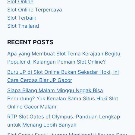
Slot Online
Slot Online Terpercaya
Slot Terbaik
Slot Thailand
RECENT POSTS
Apa yang Membuat Slot Tema Kerajaan Begitu
Populer di Kalangan Pemain Slot Online?
Buru JP di Slot Online Bukan Sekadar Hoki, Ini
Cara Cerdas Biar JP Gacor
Siapa Bilang Malam Minggu Nggak Bisa
Beruntung? Yuk Kenalan Sama Situs Hoki Slot
Online Gacor Malam
RTP Slot Gates of Olympus: Panduan Lengkap
untuk Menang Lebih Banyak