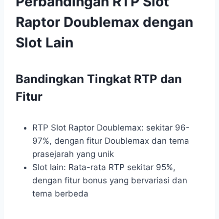
Perbandingan RTP Slot
Raptor Doublemax dengan
Slot Lain
Bandingkan Tingkat RTP dan
Fitur
RTP Slot Raptor Doublemax: sekitar 96-
97%, dengan fitur Doublemax dan tema
prasejarah yang unik
Slot lain: Rata-rata RTP sekitar 95%,
dengan fitur bonus yang bervariasi dan
tema berbeda