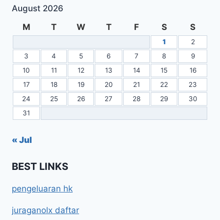
August 2026
M
T
W
T
F
S
S
1
2
3
4
5
6
7
8
9
10
11
12
13
14
15
16
17
18
19
20
21
22
23
24
25
26
27
28
29
30
31
« Jul
BEST LINKS
pengeluaran hk
juraganolx daftar