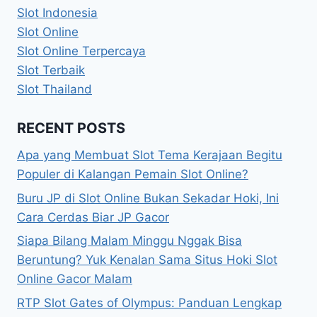
Slot Indonesia
Slot Online
Slot Online Terpercaya
Slot Terbaik
Slot Thailand
RECENT POSTS
Apa yang Membuat Slot Tema Kerajaan Begitu
Populer di Kalangan Pemain Slot Online?
Buru JP di Slot Online Bukan Sekadar Hoki, Ini
Cara Cerdas Biar JP Gacor
Siapa Bilang Malam Minggu Nggak Bisa
Beruntung? Yuk Kenalan Sama Situs Hoki Slot
Online Gacor Malam
RTP Slot Gates of Olympus: Panduan Lengkap