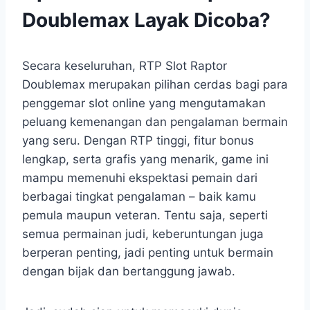
Doublemax Layak Dicoba?
Secara keseluruhan, RTP Slot Raptor
Doublemax merupakan pilihan cerdas bagi para
penggemar slot online yang mengutamakan
peluang kemenangan dan pengalaman bermain
yang seru. Dengan RTP tinggi, fitur bonus
lengkap, serta grafis yang menarik, game ini
mampu memenuhi ekspektasi pemain dari
berbagai tingkat pengalaman – baik kamu
pemula maupun veteran. Tentu saja, seperti
semua permainan judi, keberuntungan juga
berperan penting, jadi penting untuk bermain
dengan bijak dan bertanggung jawab.