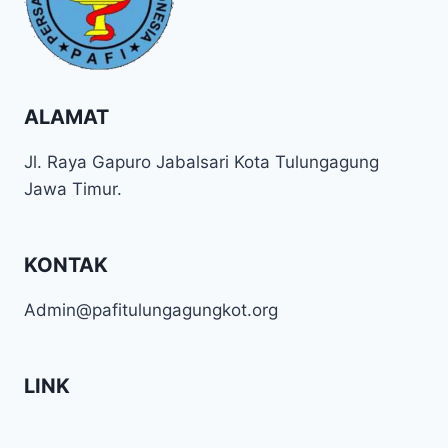
ALAMAT
Jl. Raya Gapuro Jabalsari Kota Tulungagung
Jawa Timur.
KONTAK
Admin@pafitulungagungkot.org
LINK