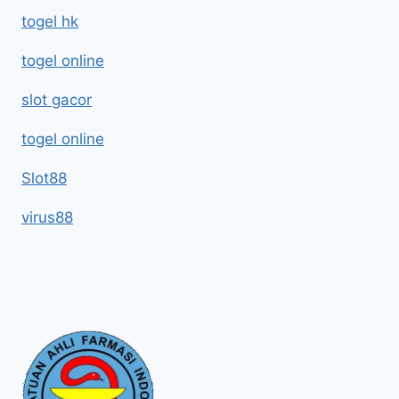
togel hk
togel online
slot gacor
togel online
Slot88
virus88