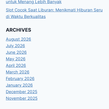
untuk Menang Lebih Banyak
Slot Cocok Saat Liburan: Menikmati Hiburan Seru
di Waktu Berkualitas
ARCHIVES
August 2026
July 2026
June 2026
May 2026
April 2026
March 2026
February 2026
January 2026
December 2025
November 2025