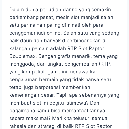
Dalam dunia perjudian daring yang semakin
berkembang pesat, mesin slot menjadi salah
satu permainan paling diminati oleh para
penggemar judi online. Salah satu yang sedang
naik daun dan banyak diperbincangkan di
kalangan pemain adalah RTP Slot Raptor
Doublemax. Dengan grafis menarik, tema yang
menggoda, dan tingkat pengembalian (RTP)
yang kompetitif, game ini menawarkan
pengalaman bermain yang tidak hanya seru
tetapi juga berpotensi memberikan
kemenangan besar. Tapi, apa sebenarnya yang
membuat slot ini begitu istimewa? Dan
bagaimana kamu bisa memanfaatkannya
secara maksimal? Mari kita telusuri semua
rahasia dan strategi di balik RTP Slot Raptor