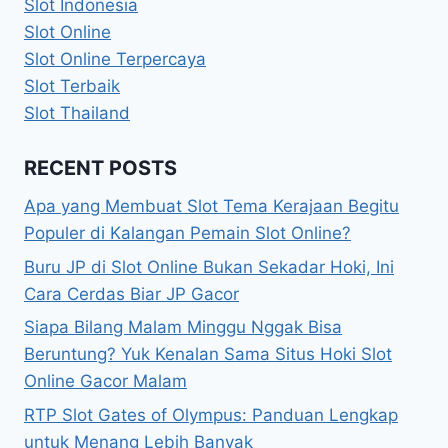
Slot Indonesia
Slot Online
Slot Online Terpercaya
Slot Terbaik
Slot Thailand
RECENT POSTS
Apa yang Membuat Slot Tema Kerajaan Begitu
Populer di Kalangan Pemain Slot Online?
Buru JP di Slot Online Bukan Sekadar Hoki, Ini
Cara Cerdas Biar JP Gacor
Siapa Bilang Malam Minggu Nggak Bisa
Beruntung? Yuk Kenalan Sama Situs Hoki Slot
Online Gacor Malam
RTP Slot Gates of Olympus: Panduan Lengkap
untuk Menang Lebih Banyak