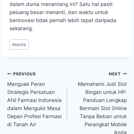
dalam dunia menantang ini? Satu hal pasti:
peluang besar menanti, dan waktu untuk
berinovasi tidak pernah lebih tepat daripada
sekarang.
Post
#
berita
Tags:
Post
PREVIOUS
NEXT
Menguak Peran
Memahami Judi Slot
navigation
Strategis Persatuan
Ringan untuk HP:
Ahli Farmasi Indonesia
Panduan Lengkap
dalam Mengukir Masa
Bermain Slot Online
Depan Profesi Farmasi
Tanpa Beban untuk
di Tanah Air
Perangkat Mobile
Anda