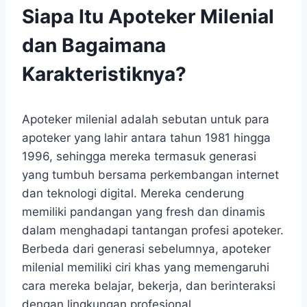
Siapa Itu Apoteker Milenial
dan Bagaimana
Karakteristiknya?
Apoteker milenial adalah sebutan untuk para
apoteker yang lahir antara tahun 1981 hingga
1996, sehingga mereka termasuk generasi
yang tumbuh bersama perkembangan internet
dan teknologi digital. Mereka cenderung
memiliki pandangan yang fresh dan dinamis
dalam menghadapi tantangan profesi apoteker.
Berbeda dari generasi sebelumnya, apoteker
milenial memiliki ciri khas yang memengaruhi
cara mereka belajar, bekerja, dan berinteraksi
dengan lingkungan profesional.