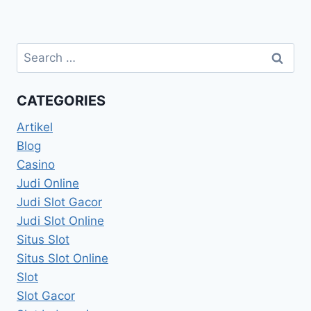
Search
for:
CATEGORIES
Artikel
Blog
Casino
Judi Online
Judi Slot Gacor
Judi Slot Online
Situs Slot
Situs Slot Online
Slot
Slot Gacor