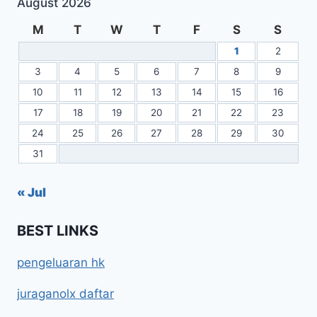
August 2026
M
T
W
T
F
S
S
1
2
3
4
5
6
7
8
9
10
11
12
13
14
15
16
17
18
19
20
21
22
23
24
25
26
27
28
29
30
31
« Jul
BEST LINKS
pengeluaran hk
juraganolx daftar