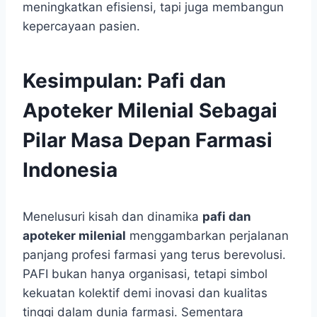
meningkatkan efisiensi, tapi juga membangun
kepercayaan pasien.
Kesimpulan: Pafi dan
Apoteker Milenial Sebagai
Pilar Masa Depan Farmasi
Indonesia
Menelusuri kisah dan dinamika
pafi dan
apoteker milenial
menggambarkan perjalanan
panjang profesi farmasi yang terus berevolusi.
PAFI bukan hanya organisasi, tetapi simbol
kekuatan kolektif demi inovasi dan kualitas
tinggi dalam dunia farmasi. Sementara