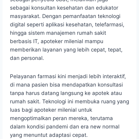
sebagai konsultan kesehatan dan edukator
masyarakat. Dengan pemanfaatan teknologi
digital seperti aplikasi kesehatan, telefarmasi,
hingga sistem manajemen rumah sakit
berbasis IT, apoteker milenial mampu
memberikan layanan yang lebih cepat, tepat,
dan personal.
Pelayanan farmasi kini menjadi lebih interaktif,
di mana pasien bisa mendapatkan konsultasi
tanpa harus datang langsung ke apotek atau
rumah sakit. Teknologi ini membuka ruang yang
luas bagi apoteker milenial untuk
mengoptimalkan peran mereka, terutama
dalam kondisi pandemi dan era new normal
yang menuntut adaptasi cepat.