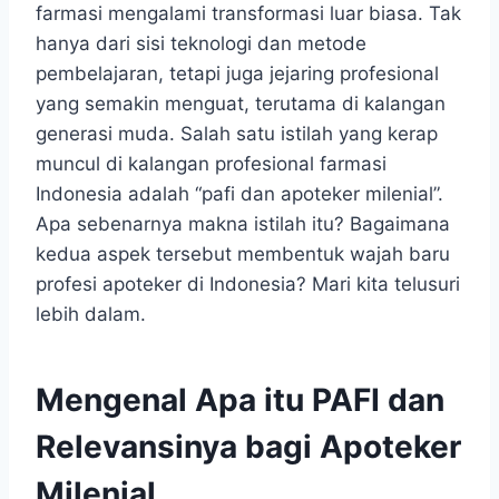
farmasi mengalami transformasi luar biasa. Tak
hanya dari sisi teknologi dan metode
pembelajaran, tetapi juga jejaring profesional
yang semakin menguat, terutama di kalangan
generasi muda. Salah satu istilah yang kerap
muncul di kalangan profesional farmasi
Indonesia adalah “pafi dan apoteker milenial”.
Apa sebenarnya makna istilah itu? Bagaimana
kedua aspek tersebut membentuk wajah baru
profesi apoteker di Indonesia? Mari kita telusuri
lebih dalam.
Mengenal Apa itu PAFI dan
Relevansinya bagi Apoteker
Milenial