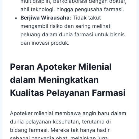
multidisiplin, berkolaborasi dengan dokter,
ahli teknologi, hingga pengusaha farmasi.
Berjiwa Wirausaha:
Tidak takut
mengambil risiko dan sering melihat
peluang dalam dunia farmasi untuk bisnis
dan inovasi produk.
Peran Apoteker Milenial
dalam Meningkatkan
Kualitas Pelayanan Farmasi
Apoteker milenial membawa angin baru dalam
dunia pelayanan kesehatan, terutama di
bidang farmasi. Mereka tak hanya hadir
sebagai penyedia obat, melainkan juga