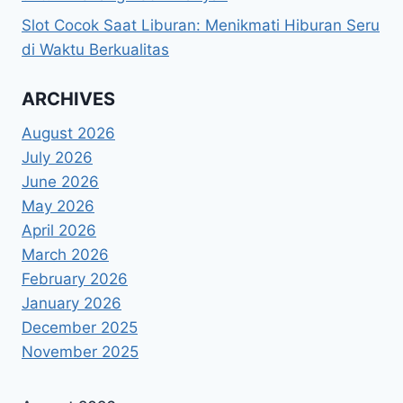
Slot Cocok Saat Liburan: Menikmati Hiburan Seru
di Waktu Berkualitas
ARCHIVES
August 2026
July 2026
June 2026
May 2026
April 2026
March 2026
February 2026
January 2026
December 2025
November 2025