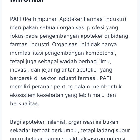
PAFI (Perhimpunan Apoteker Farmasi Industri)
merupakan sebuah organisasi profesi yang
fokus pada pengembangan apoteker di bidang
farmasi industri. Organisasi ini tidak hanya
memfasilitasi pengembangan kompetensi,
tetapi juga sebagai wadah berbagi ilmu,
inovasi, dan jejaring antar apoteker yang
bergerak di sektor industri farmasi. PAFI
memiliki peranan penting dalam membentuk
ekosistem kesehatan yang lebih maju dan
berkualitas.
Bagi apoteker milenial, organisasi ini bukan
sekadar tempat berkumpul, tetapi ladang subur
untuk belajar dan mengaktualisasikan potensi.