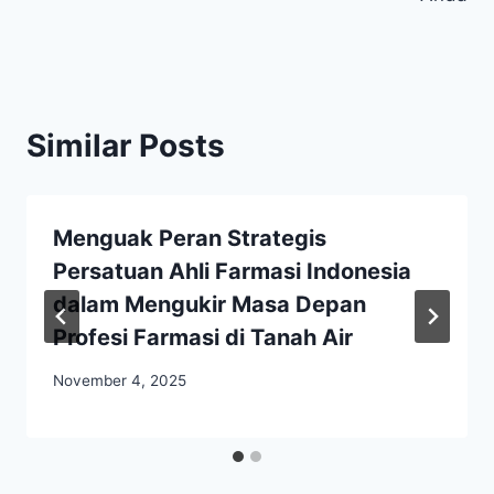
Similar Posts
Menguak Peran Strategis
Persatuan Ahli Farmasi Indonesia
dalam Mengukir Masa Depan
Profesi Farmasi di Tanah Air
November 4, 2025