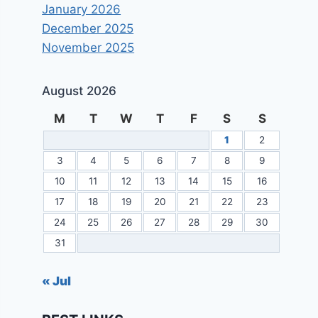
January 2026
December 2025
November 2025
August 2026
M
T
W
T
F
S
S
1
2
3
4
5
6
7
8
9
10
11
12
13
14
15
16
17
18
19
20
21
22
23
24
25
26
27
28
29
30
31
« Jul