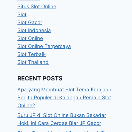
Situs Slot Online
Slot
Slot Gacor
Slot Indonesia
Slot Online
Slot Online Terpercaya
Slot Terbaik
Slot Thailand
RECENT POSTS
Apa yang Membuat Slot Tema Kerajaan
Begitu Populer di Kalangan Pemain Slot
Online?
Buru JP di Slot Online Bukan Sekadar
Hoki, Ini Cara Cerdas Biar JP Gacor