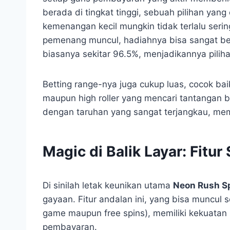
berada di tingkat tinggi, sebuah pilihan yan
kemenangan kecil mungkin tidak terlalu sering
pemenang muncul, hadiahnya bisa sangat besa
biasanya sekitar 96.5%, menjadikannya piliha
Betting range-nya juga cukup luas, cocok bai
maupun high roller yang mencari tantangan 
dengan taruhan yang sangat terjangkau, memb
Magic di Balik Layar: Fitur
Di sinilah letak keunikan utama
Neon Rush Sp
gayaan. Fitur andalan ini, yang bisa muncul 
game maupun free spins), memiliki kekuatan
pembayaran.