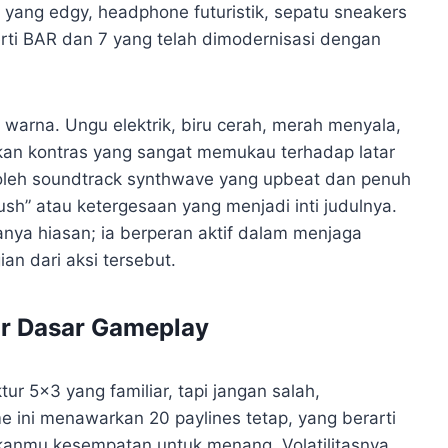
yang edgy, headphone futuristik, sepatu sneakers
perti BAR dan 7 yang telah dimodernisasi dengan
warna. Ungu elektrik, biru cerah, merah menyala,
kan kontras yang sangat memukau terhadap latar
i oleh soundtrack synthwave yang upbeat dan penuh
sh” atau ketergesaan yang menjadi inti judulnya.
anya hiasan; ia berperan aktif dalam menjaga
an dari aksi tersebut.
ur Dasar Gameplay
ur 5×3 yang familiar, tapi jangan salah,
 ini menawarkan 20 paylines tetap, yang berarti
kanmu kesempatan untuk menang. Volatilitasnya