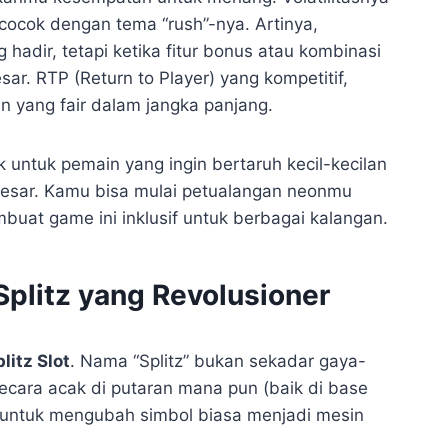
g cocok dengan tema “rush”-nya. Artinya,
 hadir, tetapi ketika fitur bonus atau kombinasi
r. RTP (Return to Player) yang kompetitif,
n yang fair dalam jangka panjang.
k untuk pemain yang ingin bertaruh kecil-kecilan
besar. Kamu bisa mulai petualangan neonmu
uat game ini inklusif untuk berbagai kalangan.
 Splitz yang Revolusioner
litz Slot
. Nama “Splitz” bukan sekadar gaya-
secara acak di putaran mana pun (baik di base
 untuk mengubah simbol biasa menjadi mesin